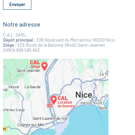
r
Envoyer
o
u
l
Notre adresse
a
n
C.A.L. SARL,
t
Dépôt principal :
338 Boulevard du Mercantour 06200 Nice
e
Siège :
525 Route de la Baronne 06440 Saint-Jeannet
SIREN 808 585 863