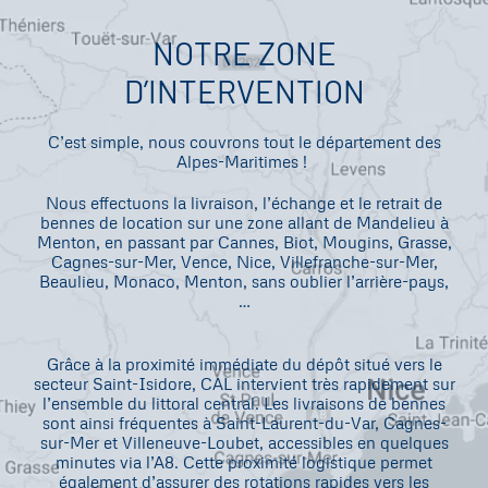
NOTRE ZONE
D’INTERVENTION
C’est simple, nous couvrons tout le département des
Alpes-Maritimes !
Nous effectuons la livraison, l’échange et le retrait de
bennes de location sur une zone allant de Mandelieu à
Menton, en passant par Cannes, Biot, Mougins, Grasse,
Cagnes-sur-Mer, Vence, Nice, Villefranche-sur-Mer,
Beaulieu, Monaco, Menton, sans oublier l’arrière-pays,
…
Grâce à la proximité immédiate du dépôt situé vers le
secteur Saint-Isidore, CAL intervient très rapidement sur
l’ensemble du littoral central. Les livraisons de bennes
sont ainsi fréquentes à
Saint-Laurent-du-Var
,
Cagnes-
sur-Mer
et
Villeneuve-Loubet
, accessibles en quelques
minutes via l’A8. Cette proximité logistique permet
également d’assurer des rotations rapides vers les