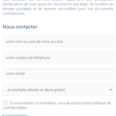
d’évacuation de tous types de déchets en big-bags, de location de
bennes grutables et de bennes verrouillées pour vos documents
confidentiels.
Nous contacter
L
i
s
t
En soumettant ce formulaire, vous acceptez notre politique de
e
confidentialité.
d
é