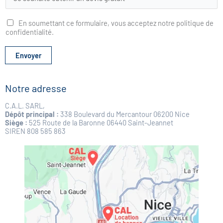
s
t
En soumettant ce formulaire, vous acceptez notre politique de
e
confidentialité.
d
é
r
Envoyer
o
u
l
Notre adresse
a
n
C.A.L. SARL,
t
Dépôt principal :
338 Boulevard du Mercantour 06200 Nice
e
Siège :
525 Route de la Baronne 06440 Saint-Jeannet
SIREN 808 585 863