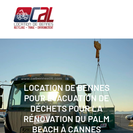
Aller
au
contenu
LOCATION DE BENNES
POUR ÉVACUATION DE
DÉCHETS POUR LA
RÉNOVATION DU PALM
BEACH À CANNES