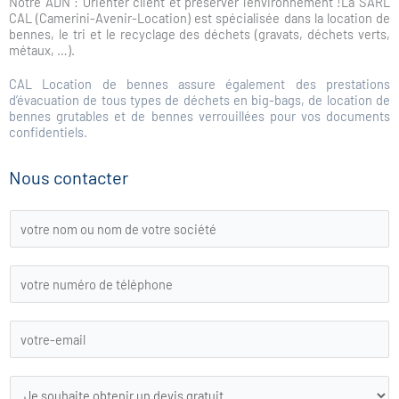
Notre ADN : Orienter client et préserver l’environnement !La SARL
CAL (Camerini-Avenir-Location) est spécialisée dans la location de
bennes, le tri et le recyclage des déchets (gravats, déchets verts,
métaux, …).
CAL Location de bennes assure également des prestations
d’évacuation de tous types de déchets en big-bags, de location de
bennes grutables et de bennes verrouillées pour vos documents
confidentiels.
Nous contacter
L
i