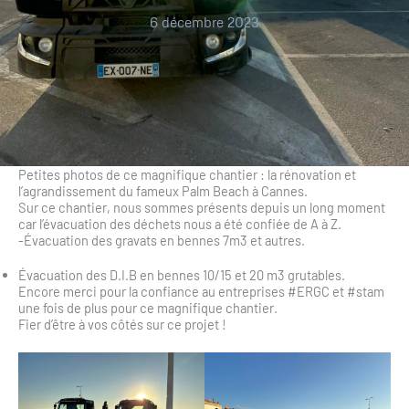
6 décembre 2023
Petites photos de ce magnifique chantier : la rénovation et
l’agrandissement du fameux Palm Beach à Cannes.
Sur ce chantier, nous sommes présents depuis un long moment
car l’évacuation des déchets nous a été confiée de A à Z.
-Évacuation des gravats en bennes 7m3 et autres.
Évacuation des D.I.B en bennes 10/15 et 20 m3 grutables.
Encore merci pour la confiance au entreprises #ERGC et #stam
une fois de plus pour ce magnifique chantier.
Fier d’être à vos côtés sur ce projet !