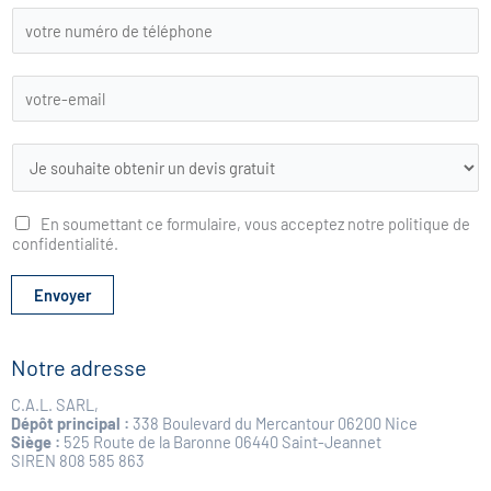
L
i
s
t
En soumettant ce formulaire, vous acceptez notre politique de
e
confidentialité.
d
é
r
Envoyer
o
u
l
Notre adresse
a
n
C.A.L. SARL,
t
Dépôt principal :
338 Boulevard du Mercantour 06200 Nice
e
Siège :
525 Route de la Baronne 06440 Saint-Jeannet
SIREN 808 585 863