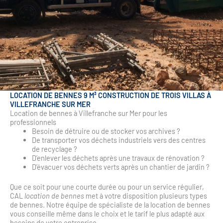
LOCATION DE BENNES 9 M³ CONSTRUCTION DE TROIS VILLAS À
VILLEFRANCHE SUR MER
Location de bennes à Villefranche sur Mer pour les
professionnels
Besoin de détruire ou de stocker vos archives ?
De transporter vos déchets industriels vers des centres
de recyclage ?
D’enlever les déchets après une travaux de rénovation ?
D’évacuer vos déchets verts après un chantier de jardin ?
Que ce soit pour une courte durée ou pour un service régulier,
CAL
location de bennes
met à votre disposition plusieurs types
de bennes. Notre équipe de spécialiste de la location de bennes
vous conseille même dans le choix et le tarif le plus adapté aux
besoins de votre entreprise.