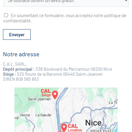
i
s
t
En soumettant ce formulaire, vous acceptez notre politique de
e
confidentialité.
d
é
r
Envoyer
o
u
l
Notre adresse
a
n
C.A.L. SARL,
t
Dépôt principal :
338 Boulevard du Mercantour 06200 Nice
e
Siège :
525 Route de la Baronne 06440 Saint-Jeannet
SIREN 808 585 863