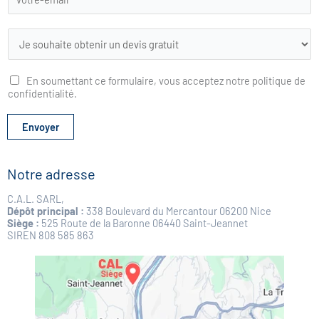
L
i
s
t
En soumettant ce formulaire, vous acceptez notre politique de
e
confidentialité.
d
é
r
Envoyer
o
u
l
Notre adresse
a
n
C.A.L. SARL,
t
Dépôt principal :
338 Boulevard du Mercantour 06200 Nice
e
Siège :
525 Route de la Baronne 06440 Saint-Jeannet
SIREN 808 585 863