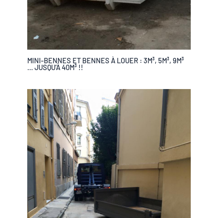
MINI-BENNES ET BENNES À LOUER : 3M³, 5M³, 9M³
… JUSQU’À 40M³ !!