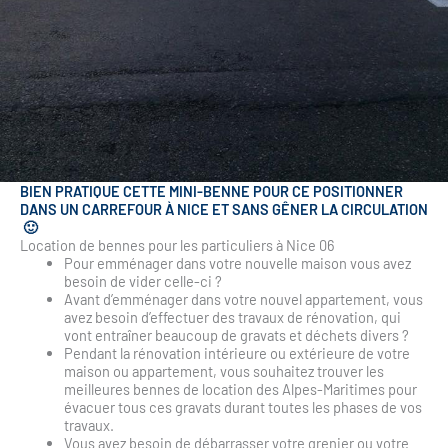
BIEN PRATIQUE CETTE MINI-BENNE POUR CE POSITIONNER
DANS UN CARREFOUR À NICE ET SANS GÊNER LA CIRCULATION
🙂
Location de bennes pour les particuliers à Nice 06
Pour emménager dans votre nouvelle maison vous avez
besoin de vider celle-ci ?
Avant d’emménager dans votre nouvel appartement, vous
avez besoin d’effectuer des travaux de rénovation, qui
vont entraîner beaucoup de gravats et déchets divers ?
Pendant la rénovation intérieure ou extérieure de votre
maison ou appartement, vous souhaitez trouver les
meilleures bennes de location des Alpes-Maritimes pour
évacuer tous ces gravats durant toutes les phases de vos
travaux.
Vous avez besoin de débarrasser votre grenier ou votre