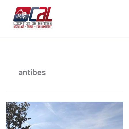
Aller
au
contenu
antibes
Location
de
mini-
bennes
à