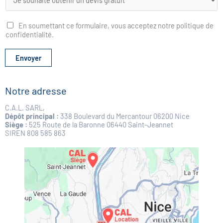
i
s
t
En soumettant ce formulaire, vous acceptez notre politique de
e
confidentialité.
d
é
r
Envoyer
o
u
l
Notre adresse
a
n
C.A.L. SARL,
t
Dépôt principal :
338 Boulevard du Mercantour 06200 Nice
e
Siège :
525 Route de la Baronne 06440 Saint-Jeannet
SIREN 808 585 863