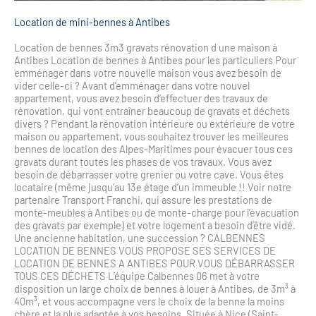
Location de mini-bennes à Antibes
Location de bennes 3m3 gravats rénovation d une maison à
Antibes Location de bennes à Antibes pour les particuliers Pour
emménager dans votre nouvelle maison vous avez besoin de
vider celle-ci ? Avant d’emménager dans votre nouvel
appartement, vous avez besoin d’effectuer des travaux de
rénovation, qui vont entraîner beaucoup de gravats et déchets
divers ? Pendant la rénovation intérieure ou extérieure de votre
maison ou appartement, vous souhaitez trouver les meilleures
bennes de location des Alpes-Maritimes pour évacuer tous ces
gravats durant toutes les phases de vos travaux. Vous avez
besoin de débarrasser votre grenier ou votre cave. Vous êtes
locataire (même jusqu’au 13e étage d’un immeuble !! Voir notre
partenaire Transport Franchi, qui assure les prestations de
monte-meubles à Antibes ou de monte-charge pour l’évacuation
des gravats par exemple) et votre logement a besoin d’être vidé.
Une ancienne habitation, une succession ? CALBENNES
LOCATION DE BENNES VOUS PROPOSE SES SERVICES DE
LOCATION DE BENNES A ANTIBES POUR VOUS DÉBARRASSER
TOUS CES DÉCHETS L’équipe Calbennes 06 met à votre
disposition un large choix de bennes à louer à Antibes, de 3m³ à
40m³, et vous accompagne vers le choix de la benne la moins
chère et la plus adaptée à vos besoins. Située à Nice (Saint-