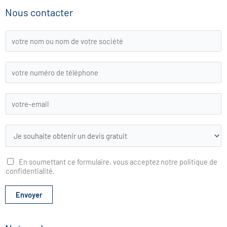
Nous contacter
L
i
s
t
En soumettant ce formulaire, vous acceptez notre politique de
e
confidentialité.
d
é
r
Envoyer
o
u
l