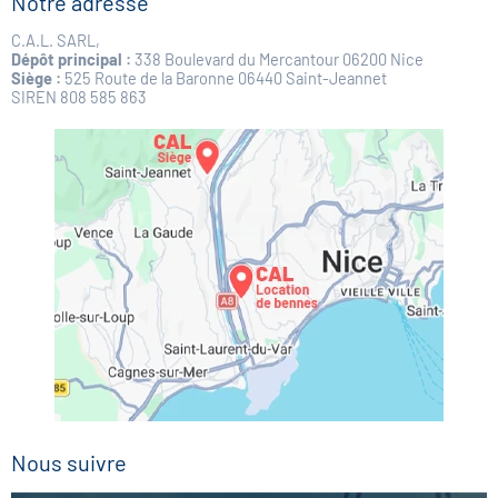
Notre adresse
a
n
C.A.L. SARL,
t
Dépôt principal :
338 Boulevard du Mercantour 06200 Nice
e
Siège :
525 Route de la Baronne 06440 Saint-Jeannet
SIREN 808 585 863
Nous suivre