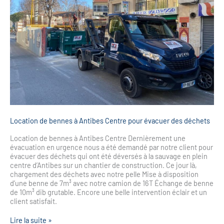
Centre
pour
évacuer
des
déchets
Location de bennes à Antibes Centre pour évacuer des déchets
Location de bennes à Antibes Centre Dernièrement une
évacuation en urgence nous a été demandé par notre client pour
évacuer des déchets qui ont été déversés à la sauvage en plein
centre d’Antibes sur un chantier de construction. Ce jour là,
chargement des déchets avec notre pelle Mise à disposition
d’une benne de 7m³ avec notre camion de 16T Échange de benne
de 10m³ dib grutable. Encore une belle intervention éclair et un
client satisfait.
Lire la suite »