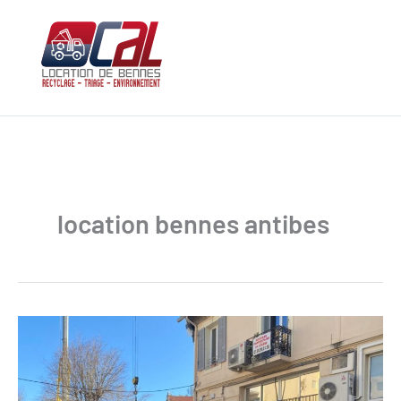
Aller
au
contenu
location bennes antibes
Location
de
bennes
à
Antibes